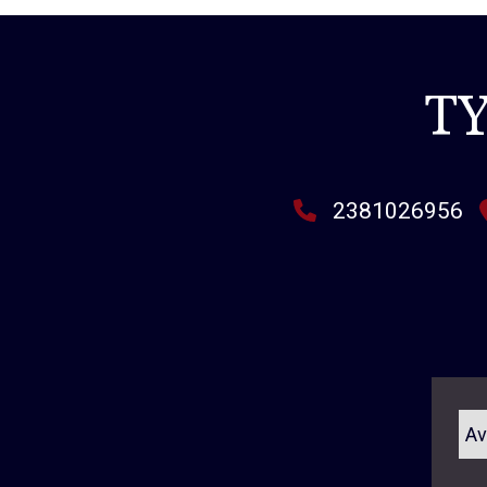
Τ
2381026956