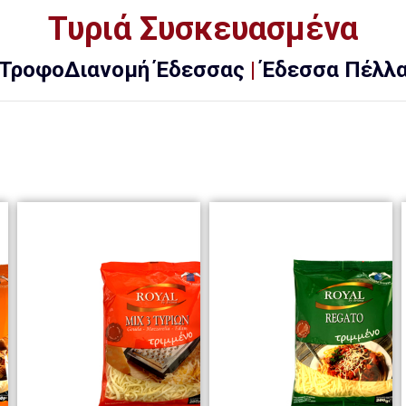
Τυριά Συσκευασμένα
ΤροφοΔιανομή Έδεσσας
|
Έδεσσα Πέλλ